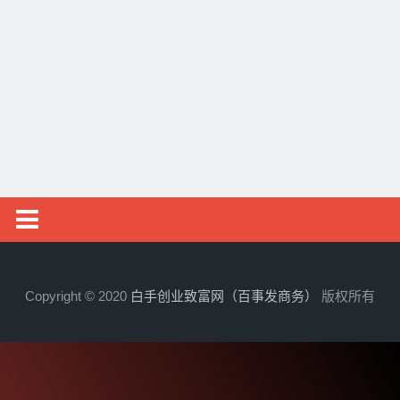
企业经营管理
查看更多
创业投融资知识
上市知识
创业观察
海外之窗
关于我们
新闻动态
创业动态
Copyright © 2020
白手创业致富网（百事发商务）
版权所有
创业项目
创业经验
农村创业