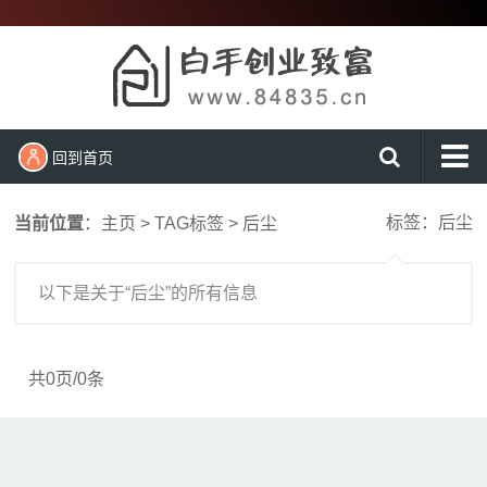
回到首页
首页
标签：后尘
当前位置
：
主页
>
TAG标签
> 后尘
新闻动态
创业项目
以下是关于“后尘”的所有信息
创业经验
农村创业
共0页/0条
大学生创业
营销知识