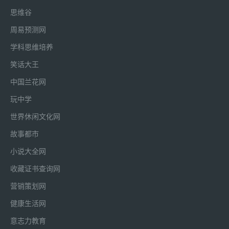
营销知识
思维谷
企业经营管理
周易预测网
查看更多
学科思维培养
创业投融资知识
笑话大王
上市知识
中国兰花网
创业观察
玩中学
海外之窗
世界休闲文化网
关于我们
故事都市
小说大全网
收藏证书查询网
营销策划网
健康生活网
意志力教育