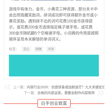
游戏中有体力，金币，小黄花三种资源，部分关卡中
会出现隐藏奖励词，拼词成功即可获得额外金币或小
黄花奖励。
遇到拼不出的词可花费100金币获得提
示，或花费200金币选择指定格子填字母，或花费
300金币随机翻5个空格填字母。
小词典的作用是按照
顺序呈现本关解锁的单词词义。
标签：
怎么
网赚
市场
上一篇：
内容行业2020：创造惊喜或加剧迷茫？九大关键定位
下一篇：
合格的内容运营，需要会制作内容矩阵
白手创业致富