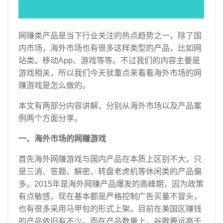
企业经营管理
查看更多
网赚类产品是当下行业关注的热点趋势之一，除了国
创业投融资知识
内市场，海外市场也有很多这样类型的产品，比如网
上市知识
站类、移动App、游戏等等。不过我们的内容主要是
游戏相关，所以我们今天就重点来看看海外市场的网
创业观察
赚游戏是怎么做的。
海外之窗
本文有两部分内容讲解，分别从海外市场以及产品案
关于我们
例两个方面分享。
一、海外市场的网赚游戏
首先海外网赚游戏与国内产品在本质上区别不大，只
是三消、答题、解密、转盘老虎机等休闲类的产品偏
多。
2015年是海外网赚产品爆发的高峰期，因为政策
有点敏感，现在基本都是严格控制广告买量不冒头，
也有很多采用马甲包的形式上架
。
目前在美国区赚钱
的产品依旧有不少。
而在产品数量上，谷歌要远高于