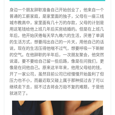
企业经营管理
身边一个朋友辞职准备自己开始创业了，他来自一个
查看更多
普通的工薪家庭，是家里面的独子，父母在一座三线
创业投融资知识
城市教高中，家里面有几十万的存款，父母的计划是
用这笔钱给他上班几年后买房结婚的。但是在上班几
上市知识
年后，他开始厌倦每天早九晚六的生活，厌倦了单调
创业观察
的生活方式，想要闯出自己的一片天，用他自己的话
海外之窗
说，现在的生活压得他喘不过气，想要呼吸一下新鲜
的空气。在他辞职的半年后，一次朋友聚会，他突然
关于我们
说道，要不要给自己留一些后路，像是在问我们，更
像是在问他自己。原来这半年来，他用父母给的钱，
开了一家公司，虽然目前公司已经慢慢开始盈利了但
压力也不小，而最近取又碰上属于那种挺过去了可以
继续走下去，挺不过去将会万劫不复的难题，于是他
就迷茫了。