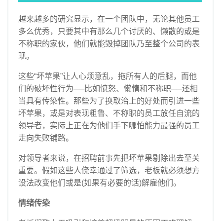
企业经营管理
越来越多的研究显示，在一个团队中，无论其他员工
查看更多
多么优秀，只要其中有那么几个讨厌的、懒散的或是
创业投融资知识
不称职的家伙，他们就能毁掉团队乃至整个公司的表
现。
上市知识
创业观察
这些“坏苹果”让人心烦意乱，拖所有人的后腿，而他
们的破坏性行为──比如愤怒、懒惰和不称职──还相
海外之窗
当具有传染性。那些为了换取治上的好处而引进一些
关于我们
坏苹果，或是对表现粗鲁、不称职的员工放任自流的
领导者，实际上正在为他们手下哪怕能力最强的员工
走向失败铺路。
对领导者来说，在招聘前事先把坏苹果剔除出去至关
重要。假如这些人侥幸通过了筛选，老板就必须想方
设法改变他们或是(如果有必要的话)解雇他们。
情绪传染