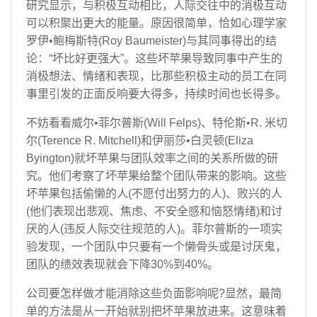
研究显示，与积极互动相比，人际交往中的消极互动
可以积聚出更大的能量。原因很简单，恰如心理学家
罗伊•鲍梅斯特(Roy Baumeister)与其同事得出的结
论：“坏比好更强大”。这些坏苹果导致同事中产生的
消极想法、情绪和表现，比那些积极主动的员工在同
事里引发的正面反响要大得多，持续时间也长得多。
不妨看看威尔•菲尔普斯(Will Felps)、特伦斯•R. 米切
尔(Terence R. Mitchell)和伊丽莎•白灵顿(Eliza
Byington)就坏苹果与团队效率之间的关系所做的研
究。他们考察了坏苹果给整个团队带来的影响。这些
坏苹果包括偷懒的人(不愿付出努力的人)、败兴的人
(他们表现出悲观、焦虑、不安全感和恼怒情绪)和讨
厌的人(违反人际交往规范的人)。菲尔普斯的一项实
验发现，一个团队中只要有一个懒骨头或是讨厌鬼，
团队的绩效表现就会下降30%到40%。
公司要怎样做才能消除这些负面影响呢?显然，最简
单的方法是从一开始就别把坏苹果放进来。这意味着