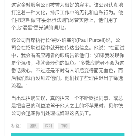
这家金融服务公司被誉为很好的雇主。该公司认真地
打造着一种文化，排斥工作中的无礼和自私行为。他
们把这叫做“不要混蛋法则”(尽管实际上，他们用了一
个比“混蛋”更光鲜的词儿)。
该公司首席执行长保罗•珀塞尔(Paul Purcell)说，公
司会在招聘过程中就开始传达出信息。他说：“在面试
中，我会看着应聘者的眼睛告诉他们：‘如果我发现你
是个混蛋，我就会炒你的鱿鱼。’多数应聘者不会为这
番话揪心，不过还是不时有人听后变得面无血色，而
后我们就再没见过他们。他们找了些理由退出了筛选
流程。”
当出现招聘失误，真的招来一个不断贬损同事、或总
是把自己的利益凌驾于他人之上的坏苹果时，贝尔德
公司会迅速做出处理或辞退这名员工。
标签：
团队
应对
中的